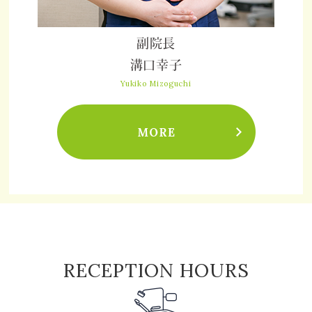
副院長
溝口幸子
Yukiko Mizoguchi
RECEPTION HOURS