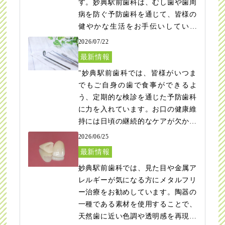
す。妙典駅前歯科は、むし歯や歯周
病を防ぐ予防歯科を通じて、皆様の
健やかな生活をお手伝いしていま
す。見た目の自然さや耐久性に優れ
2026/07/22
たセラミックを用いた治療にも対応
最新情報
しており、お一人おひとりのご要望
"妙典駅前歯科では、皆様がいつま
に寄り添う方針です。妙典にお住ま
でもご自身の歯で食事ができるよ
いの皆様が安心して通えるよう、痛
う、定期的な検診を通じた予防歯科
みに配慮した丁寧な診療を心がけて
に力を入れています。お口の健康維
おります。"
持には日頃の継続的なケアが欠かせ
ない要素です。さらに、金属アレル
2026/06/25
ギーが心配な方へ向けて、天然の歯
最新情報
に近い透明感をもつセラミック治療
妙典駅前歯科では、見た目や金属ア
もご提案可能です。妙典周辺で地域
レルギーが気になる方にメタルフリ
に根ざした身近なクリニックとし
ー治療をお勧めしています。陶器の
て、皆様の健康な毎日をしっかりと
一種である素材を使用することで、
サポートいたします。"
天然歯に近い色調や透明感を再現す