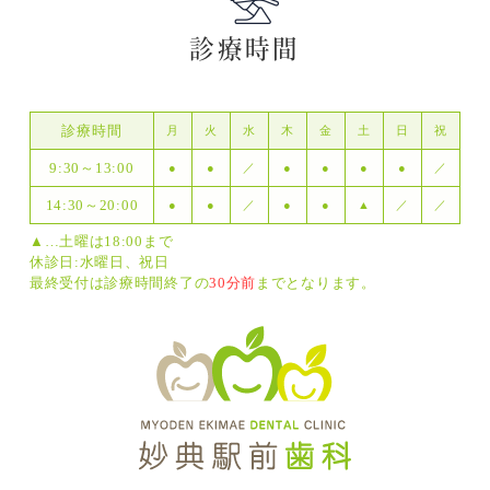
診療時間
診療時間
月
火
水
木
金
土
日
祝
9:30～13:00
●
●
／
●
●
●
●
／
14:30～20:00
●
●
／
●
●
▲
／
／
▲…土曜は18:00まで
休診日:水曜日、祝日
最終受付は診療時間終了の
30分前
までとなります。